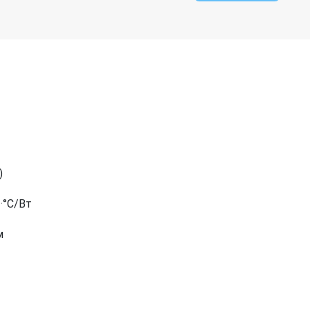
)
·°C/Вт
м